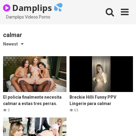
Skip
Damplips
to
content
Damplips Videos Porno
calmar
Newest
El policía finalmente necesita
Breckie Hilli Funny PPV
calmar a estas tres perras.
Lingerie para calmar
3
63