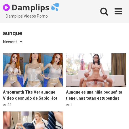
Skip
Damplips
to
content
Damplips Videos Porno
aunque
Newest
Amouranth Tits Ver aunque
Aunque es una niña pequeñita
Video desnudo de Sablo Hot
tiene unas tetas estupendas
Tub Taw TaB
que este tío disfrutó mientras
44
1
se la follaba.