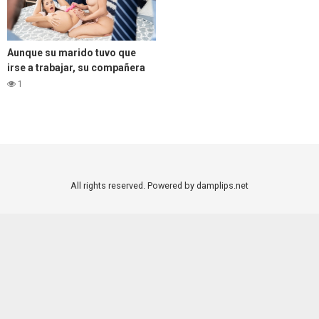
Aunque su marido tuvo que
irse a trabajar, su compañera
de cuarto lesbiana la ayudó a
1
correrse
All rights reserved. Powered by damplips.net