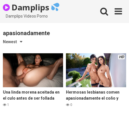
Skip
Damplips
to
content
Damplips Videos Porno
apasionadamente
Newest
HD
Una linda morena aceitada en
Hermosas lesbianas comen
el culo antes de ser follada
apasionadamente el coño y
apasionadamente
hacen tijeras hasta chorrear y
1
0
correrse