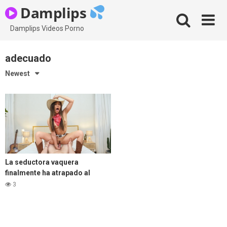
Skip
Damplips
to
content
Damplips Videos Porno
adecuado
Newest
La seductora vaquera
finalmente ha atrapado al
hombre adecuado para su
3
apretado coño