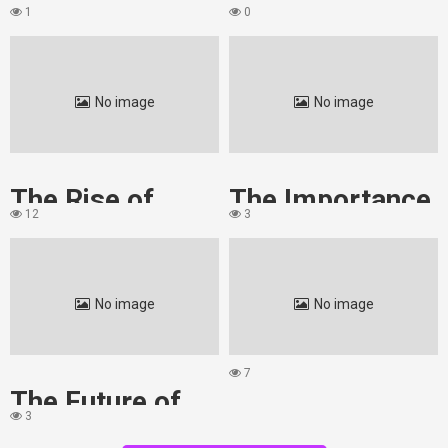
1
0
Potenziali grandi
Minigiochi
Gioco separato con
premi, elementi di
di Bonus
obiettivi specifici
strategia
Raccolte di
Attivano funzionalità
Combinazioni particolari di
No image
No image
Simboli
extra, moltiplicatori e
simboli
Bonus
premi
Strategie per ottimizzare le vincite
The Rise of
The Importance
durante i bonus round
12
3
Skill-Based
of Game
Nonostante la componente di casualità di queste
funzionalità, alcuni accorgimenti possono aumentare le
Games in
Licensing in
probabilità di ottenere il massimo rendimento. Tra gli aspetti
No image
No image
più importanti emergono:
Casinos
Online Casinos
Conoscere le slot con bonus round migliori
: alcune
macchine offrono funzionalità più generose, con
percentuali di RTP (Return to Player) più alte durante i
7
bonus.
The Future of
Gestire il bankroll con disciplina
: stabilire limiti di
3
spesa consente di mantenere un approccio equilibrato
Casino Loyalty