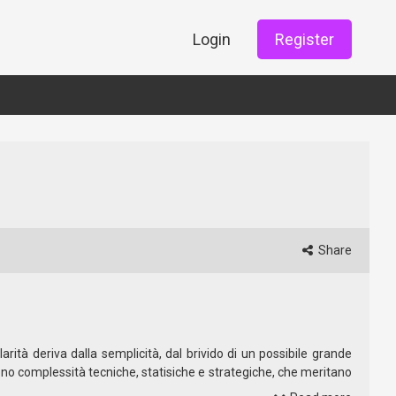
Login
Register
Share
rità deriva dalla semplicità, dal brivido di un possibile grande
dono complessità tecniche, statisiche e strategiche, che meritano
ne l’approccio.