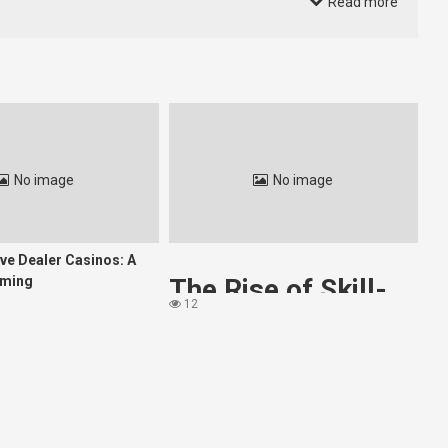
Read more
ri vivono l’esperienza delle slot machine. Se un tempo queste si
licatori, funzioni bonus innovative e algoritmi di Random Number
ere vincite sostanziose grazie a funzioni che aumentano in modo
ia i principi tecnici sia le strategie adottate dai principali
No image
No image
ncomitanza di round bonus o particolari simboli. Sebbene non
ino a centinaia di volte la puntata iniziale.
so durante le funzioni di free spins o bonus, incentivando anche i
ive Dealer Casinos: A
The Rise of Skill-
aming
12
Based Games in
lot con moltiplicatori che arrivano a 100x e oltre. Per esempio,
Casinos
do cosi un effetto di «esplosione» di vincite.
Note
grazione dinamica durante le funzioni bonus
ato potenziale di vincita