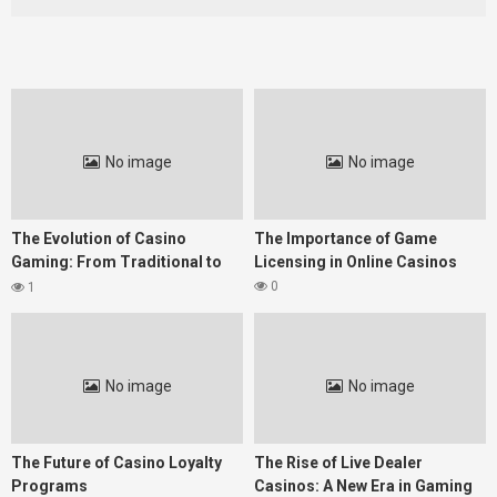
L’univers du jeu en ligne a connu une transformation radicale
au cours des dernières décennies, notamment avec
l’intégration croissante de mécanismes de jeu innovants
destinés à maximiser l’engagement et la rentabilité. Parmi
ces innovations, les
jeux avec multiplicateur
occupent une
place centrale. Ces jeux, qui offrent des gains amplifiés via
No image
No image
des multiplicateurs aléatoires ou fixes, attirent un public de
plus en plus large, tout en soulevant des questions
essentielles sur leur impact réglementaire, éthique et
The Evolution of Casino
The Importance of Game
stratégique pour les opérateurs.
Gaming: From Traditional to
Licensing in Online Casinos
Les multiplicateurs : un levier puissant
Online
0
1
pour l’engagement et la volatilité
Les
jeux avec multiplicateur
représentent une catégorie où
No image
No image
le potentiel de gain peut être massivement accru grâce à un
multiplicateur appliqué au résultat de base. Par exemple, sur
une plateforme comme Lucky Ducky, divers jeux mettent en
The Future of Casino Loyalty
The Rise of Live Dealer
scène des multiplicateurs allant jusqu’à 100x ou plus,
Programs
Casinos: A New Era in Gaming
transformant une mise modeste en gains spectaculaires.