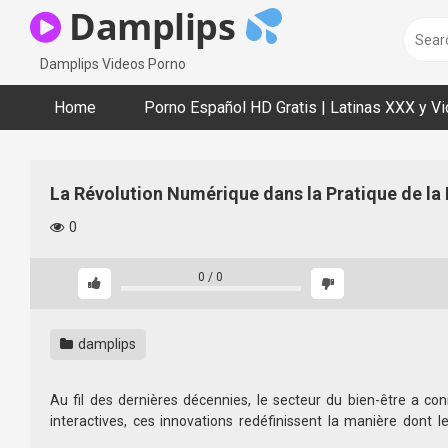
Skip
Damplips
to
content
Damplips Videos Porno
Home
Porno Español HD Gratis | Latinas XXX y V
La Révolution Numérique dans la Pratique de la 
0
0
/
0
damplips
Au fil des dernières décennies, le secteur du bien-être a c
interactives, ces innovations redéfinissent la manière dont le
comprendre cette évolution suppose une analyse approfondie de