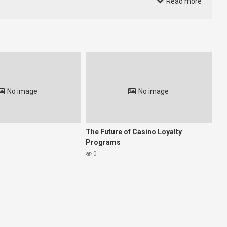
Read more
obal Wellness Institute, le marché mondial des services de bien-
s. Cette tendance témoigne d’un changement d’attitude, où la
ar exemple, les programmes de méditation guidée, souvent sur
 une expérience fluide et fiable pour renforcer leur crédibilité.
No image
No image
 conscience. Elles doivent combiner simplicité d’accès, contenu
The Future of Casino Loyalty
enjeu crucial. C’est là qu’intervient une plateforme innovante
Programs
0
éléments visuels, sonores et interactifs. Son importance réside
ment payant. La capacité d’accéder à ces contenus facilement
Impact sur l’utilisateur