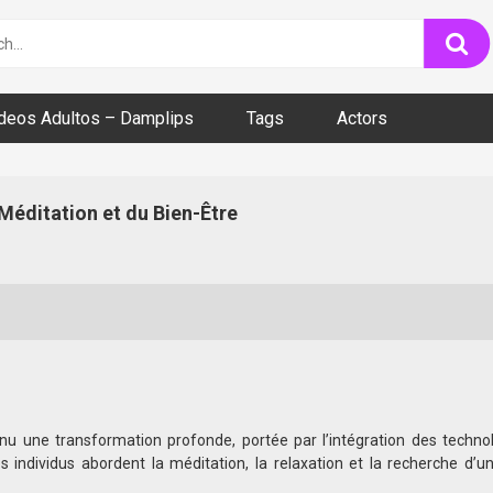
ideos Adultos – Damplips
Tags
Actors
Méditation et du Bien-Être
onnu une transformation profonde, portée par l’intégration des techn
s individus abordent la méditation, la relaxation et la recherche d’un 
s nouvelles tendances, ainsi que des outils qui façonnent aujourd’hui 