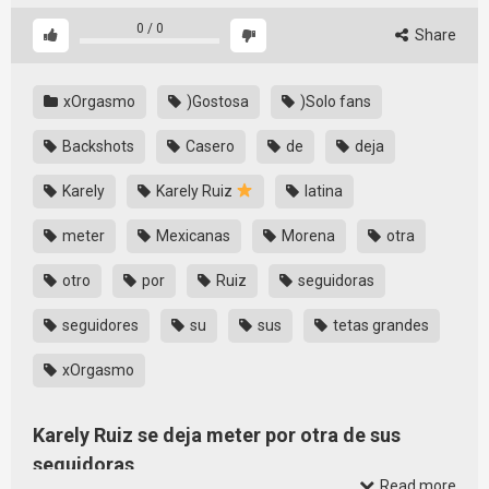
0
/
0
Share
xOrgasmo
)Gostosa
)Solo fans
Backshots
Casero
de
deja
Karely
Karely Ruiz
latina
meter
Mexicanas
Morena
otra
otro
por
Ruiz
seguidoras
seguidores
su
sus
tetas grandes
xOrgasmo
Karely Ruiz se deja meter por otra de sus
seguidoras
Read more