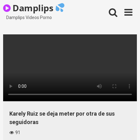
Skip
Damplips
to
content
Damplips Videos Porno
Karely Ruiz se deja meter por otra de sus
seguidoras
91