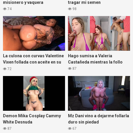
misionero y vaquera
tragar mi semen
74
98
La culona con curvas Valentine
Hago sumisa a Valeria
Vixen follada con aceite en su
Castañeda mientras la follo
cuerpo
87
72
Demon Mika Cosplay Cammy
Mz Dani vino a dejarme follarla
White Desnuda
duro sin piedad
87
67