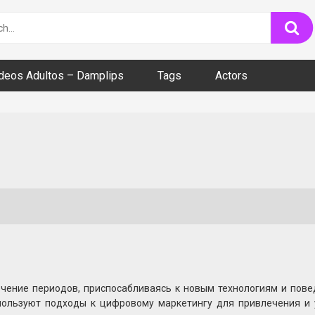
ideos Adultos – Damplips
Tags
Actors
чение периодов, приспосабливаясь к новым технологиям и пове
пользуют подходы к цифровому маркетингу для привлечения и 