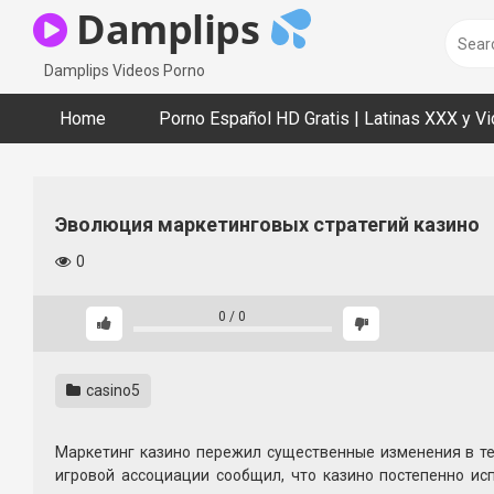
Skip
Damplips
to
content
Damplips Videos Porno
Home
Porno Español HD Gratis | Latinas XXX y V
Эволюция маркетинговых стратегий казино
0
0
/
0
casino5
Маркетинг казино пережил существенные изменения в те
игровой ассоциации сообщил, что казино постепенно ис