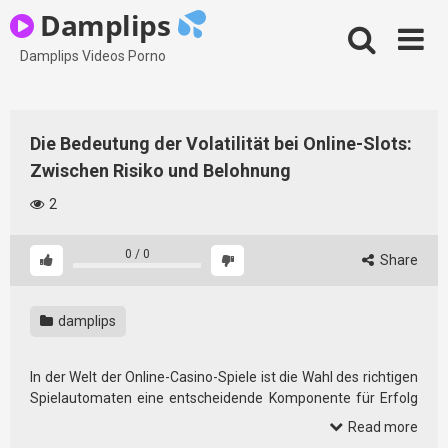
Skip
Damplips
to
content
Damplips Videos Porno
Die Bedeutung der Volatilität bei Online-Slots:
Zwischen Risiko und Belohnung
2
0
/
0
Share
damplips
In der Welt der Online-Casino-Spiele ist die Wahl des richtigen
Spielautomaten eine entscheidende Komponente für Erfolg
und Unterhaltung. Während viele Spieler sich auf Faktoren
Read more
wie Theme, Auszahlungsquote und Bonusfunktionen