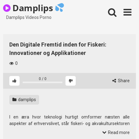
Skip
Damplips
to
content
Damplips Videos Porno
Den Digitale Fremtid inden for Fiskeri:
Innovationer og Applikationer
0
0
/
0
Share
damplips
I en æra hvor teknologi hurtigt omformer næsten alle
aspekter af erhvervslivet, står fiskeri- og akvakultursektoren
også over for betydelige forandringer. Digital innovation,
Read more
dataanalyseteknologier og mobile applikationer er blevet