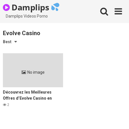
Skip
Damplips
to
content
Damplips Videos Porno
Evolve Casino
Best
No image
Découvrez les Meilleures
Offres d’Evolve Casino en
Ligne en France
2