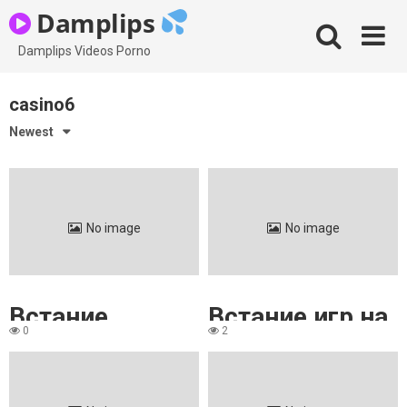
Skip
Damplips
to
content
Damplips Videos Porno
casino6
Newest
No image
No image
Встание
Встание игр на
0
2
мобильных
основе
казино: игры
навыков в