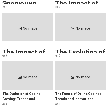
Эволюция
The Impact of
1
0
программ
Artificial
лояльности
Intelligence on
No image
No image
казино
Casino
Operations
The Impact of
The Evolution of
0
0
Artificial
Casino Loyalty
Intelligence on
Programs
No image
No image
Casino
Operations
The Evolution of Casino
The Future of Online Casinos:
Gaming: Trends and
Trends and Innovations
Innovations
0
0