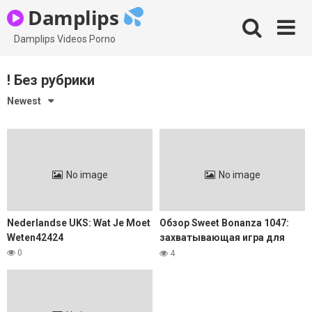
Skip
Damplips
to
content
Damplips Videos Porno
! Без рубрики
Newest
No image
No image
Nederlandse UKS: Wat Je Moet
Обзор Sweet Bonanza 1047:
Weten42424
захватывающая игра для
любителей сладостей
0
4