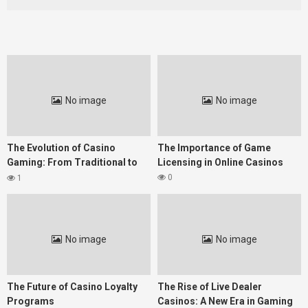
esperienze immersivi.
Uno dei prodotti più innovativi e
discussi in questo ambito è il
crazy time ruota
, un gioco
che ha rivoluzionato il concetto di roulette dal vivo,
combinando elementi di spettacolo e gioco in una formula
unica e coinvolgente.
L’Ascesa di Crazy Time: Una Ricerca
No image
No image
sull’Innovazione nei Giochi Live
The Evolution of Casino
The Importance of Game
Il settore dei giochi dal vivo ha visto un incremento del 30% nel
Gaming: From Traditional to
Licensing in Online Casinos
fatturato globale tra il 2020 e il 2023, trainato dall’aumento di
Online
piattaforme come Evolution Gaming e NetEnt, che hanno
0
1
investito massicciamente in contenuti innovativi come
Crazy
Time
. Secondo analisi di mercato di
H2 Gambling Capital
,
questa categoria rappresenta ormai oltre il 40% del totale del
fatturato delle operazioni di gioco d’azzardo online, con una
No image
No image
crescita annuale prevista del 15%.
Ce ne sono diversi motivi:
Interattività avanzata
: i giocatori partecipano
The Future of Casino Loyalty
The Rise of Live Dealer
attivamente attraverso molteplici opzioni di
Programs
Casinos: A New Era in Gaming
scommessa e minigiochi integrati.