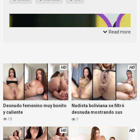
Read more
HD
HD
Desnudo femenino muy bonito
Nudista boliviana se filtró
y caliente
desnuda mostrando sus
curvas
15
7
HD
HD