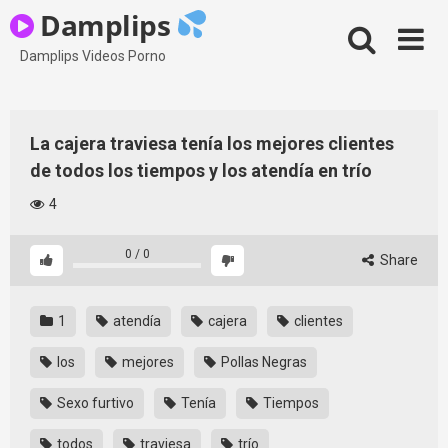
Skip
Damplips
to
content
Damplips Videos Porno
La cajera traviesa tenía los mejores clientes
de todos los tiempos y los atendía en trío
4
0
/
0
Share
1
atendía
cajera
clientes
los
mejores
Pollas Negras
Sexo furtivo
Tenía
Tiempos
todos
traviesa
trío