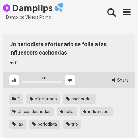
Skip
Damplips
to
content
Damplips Videos Porno
Un periodista afortunado se folla a las
influencers cachondas
0
0
/
0
Share
1
afortunado
cachondas
Chicas desnudas
folla
influencers
las
periodista
trío