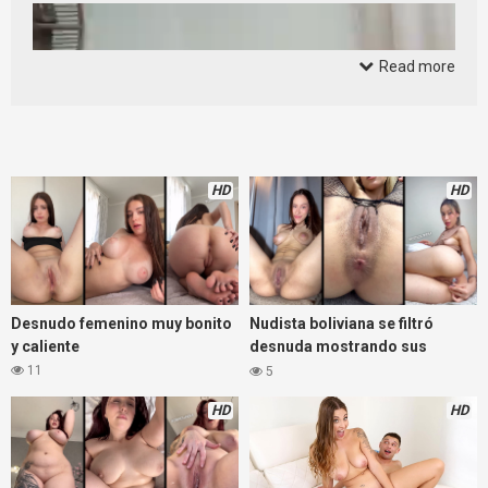
Read more
HD
HD
Desnudo femenino muy bonito
Nudista boliviana se filtró
y caliente
desnuda mostrando sus
curvas
11
5
HD
HD