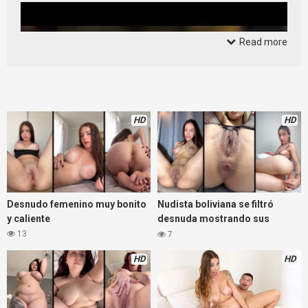
Read more
HD
HD
Desnudo femenino muy bonito
Nudista boliviana se filtró
y caliente
desnuda mostrando sus
curvas
13
7
HD
HD