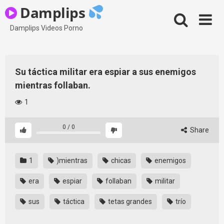
Skip
Damplips
to
content
Damplips Videos Porno
Su táctica militar era espiar a sus enemigos
mientras follaban.
1
0
/
0
Share
1
)mientras
chicas
enemigos
era
espiar
follaban
militar
sus
táctica
tetas grandes
trío