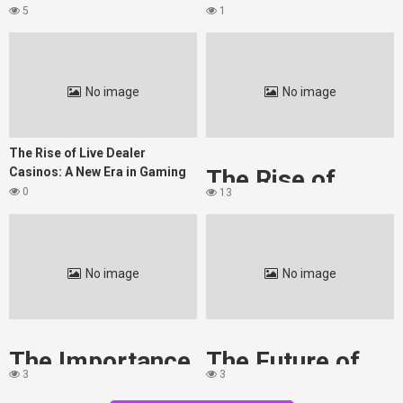
วิธีตรวจสอบความน่าเชื่อถือของโบรกเกอร์
5
1
ในการตรวจสอบความน่าเชื่อถือของโบรกเกอร์ ควรเริ่มจากการ
ตรวจสอบใบอนุญาตและประวัติการดำเนินงาน นอกจากนี้ยัง
สามารถศึกษาความคิดเห็นจากนักลงทุนจริงและเปรียบเทียบ
No image
No image
ข้อมูลทางการเงิน เช่น การดูข้อมูลตลาดผ่านเว็บไซต์เช่น
คลิกที่นี่
เพื่อวิเคราะห์แนวโน้มการซื้อขาย
The Rise of Live Dealer
โบรกเกอร์ยอดนิยมในไทยและข้อมูลเปรียบ
The Rise of
Casinos: A New Era in Gaming
เทียบ
0
13
Skill-Based
โบรกเกอร์ A: โดดเด่นด้วยค่าคอมมิชชันต่ำและ
Games in
แพลตฟอร์มที่ใช้งานง่าย
โบรกเกอร์ B: มีระบบการฝึกอบรมสำหรับมือใหม่และ
No image
No image
Casinos
บริการด้านเทคนิคตลอด 24 ชั่วโมง
โบรกเกอร์ C: รองรับสินทรัพย์หลากหลายทั้งหุ้นและสกุล
เงินดิจิทัล
The Importance
The Future of
ข้อควรรู้ก่อนเปิดบัญชีเทรด
3
3
of Game
Casino Loyalty