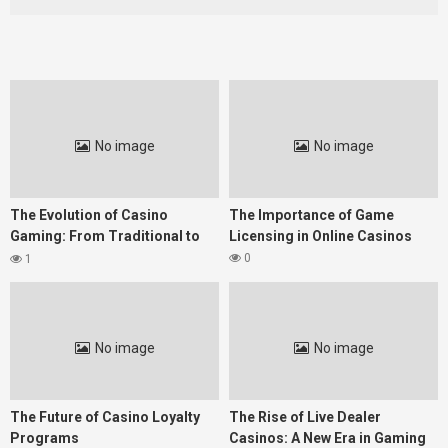
В сфере азартных игр термин «драгон мани» (от
английского «Dragon Money») чаще всего ассоциируется с
популярными слотами на тему драконов, а также с
бонусными программами, где этот образ используется
для привлечения игроков. В последнее время это
словосочетание встречается и в контексте целых игровых
платформ, где дракон символизирует удачу и быстрый
No image
No image
выигрыш. Для тех, кто хочет попробовать свои силы в
таких играх, стоит обратить внимание на проверенные
ресурсы, например,
драгон мани
, где собраны
лицензионные автоматы.
The Evolution of Casino
The Importance of Game
Gaming: From Traditional to
Licensing in Online Casinos
Почему дракон стал символом
Online
0
1
удачи?
Мифические существа вроде драконов в азиатской
No image
No image
культуре ассоциируются с богатством и процветанием. В
игровых автоматах они часто выступают в роли wild-
символов, активируя множители или дополнительные
спины. Это делает геймплей динамичным и прибыльным.
The Future of Casino Loyalty
The Rise of Live Dealer
Programs
Casinos: A New Era in Gaming