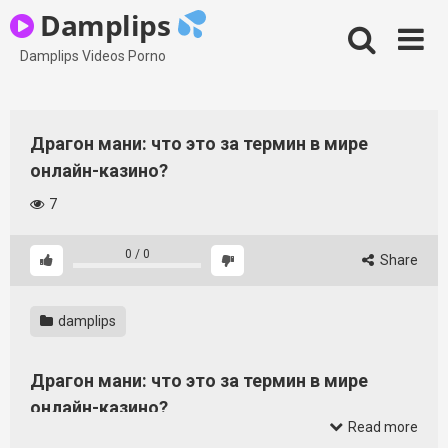
Skip
Damplips
to
content
Damplips Videos Porno
Драгон мани: что это за термин в мире
онлайн-казино?
7
0
/
0
Share
damplips
Драгон мани: что это за термин в мире
онлайн-казино?
Read more